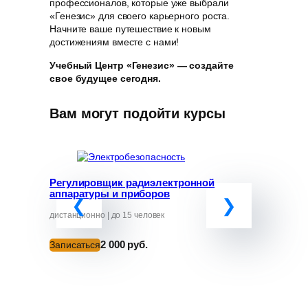
профессионалов, которые уже выбрали
«Генезис» для своего карьерного роста.
Начните ваше путешествие к новым
достижениям вместе с нами!
Учебный Центр «Генезис» — создайте
свое будущее сегодня.
Вам могут подойти курсы
Регулировщик радиэлектронной
Программ
аппаратуры и приборов
«Обучение
руководит
от ЧС»
дистанционно | до 15 человек
дистанционно
2 000 руб.
Записаться
Записатьс