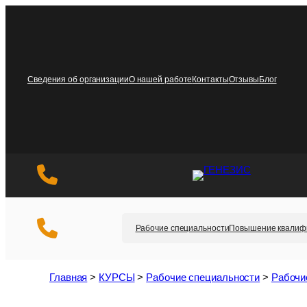
Перейти
к
содержимому
Сведения об организации
О нашей работе
Контакты
Отзывы
Блог
Рабочие специальности
Повышение квалиф
Главная
>
КУРСЫ
>
Рабочие специальности
>
Рабочи