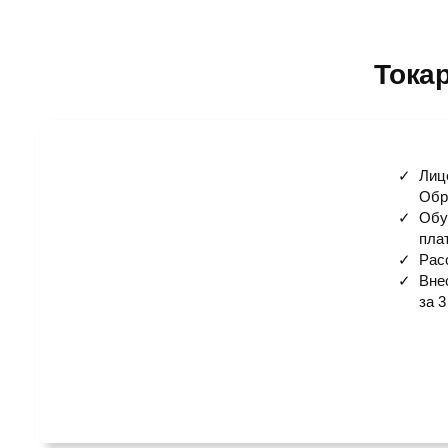
Тока
Лиц
Обр
Обу
пла
Рас
Вне
за 3