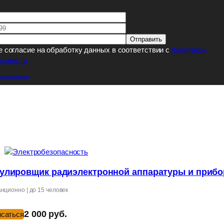
е согласие на обработку данных в соответствии с
политикой
льности
нциальности
улировщик радиэлектронной аппаратуры и приб
нционно | до 15 человек
2 000 руб.
исаться