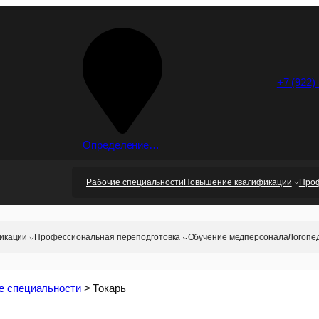
+7 (922)
Определение…
Рабочие специальности
Повышение квалификации
Проф
икации
Профессиональная переподготовка
Обучение медперсонала
Логопе
е специальности
>
Токарь