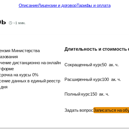
Описание
Лицензии и договор
Тарифы и оплата
рь
~
1
мин.
Длительность и стоимость
ензия Министерства
азования
чение дистанционно на онлайн
Сокращенный курс
50
ак. ч.
тформе
срочка на курсы 0%
Расширенный курс
100
ак. ч.
сение данных в единый реестр
 дня
Полный курс
150
ак. ч.
Задать вопрос
Записаться на об